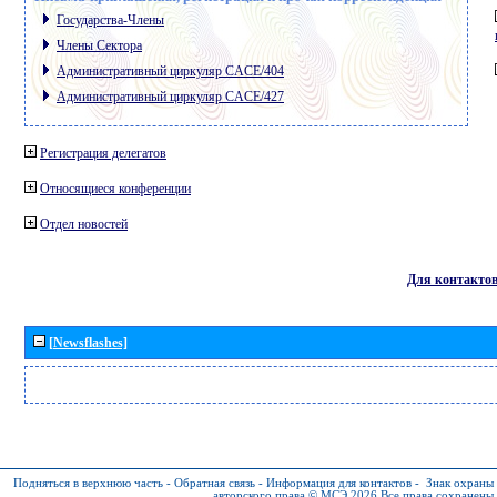
Государства-Члены
Члены Сектора
Административный циркуляр CACE/404
Административный циркуляр CACE/427
Регистрация делегатов
Относящиеся конференции
Отдел новостей
Для контакто
[Newsflashes]
Подняться в верхнюю часть
-
Обратная связь
-
Информация для контактов
-
Знак охраны
авторского права © МСЭ 2026
Все права сохранены