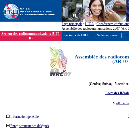
Page principale
:
UIT-R
:
Conférences et réunion
Assemblée des radiocommunications 2007 (AR-
Secteur des radiocommunications (UIT-
Secteurs de l'UIT
Salle de presse
E
R)
Assemblée des radiocom
(AR-07
(Genève, Suisse, 15 octobre
Livre des Résol
Afficher to
Information générale
Enregistrement des délégués