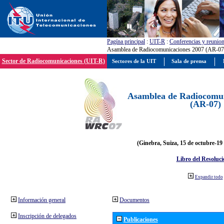
Pagína principal
:
UIT-R
:
Conferencias y reunio
Asamblea de Radiocomunicaciones 2007 (AR-07
Sector de Radiocomunicaciones (UIT-R)
Sectores de la UIT
Sala de prensa
Asamblea de Radiocomun
(AR-07)
(Ginebra, Suiza, 15 de octubre-19
Libro del Resoluci
Expandir todo
Información general
Documentos
Inscripción de delegados
Publicaciones