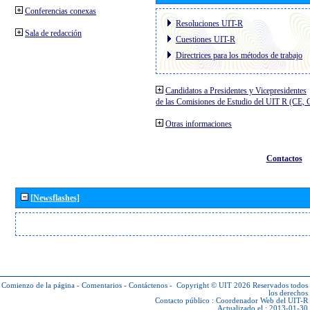
Conferencias conexas
Resoluciones UIT-R
Sala de redacción
Cuestiones UIT-R
Directrices para los métodos de trabajo
Candidatos a Presidentes y Vicepresidentes
de las Comisiones de Estudio del UIT R (CE,
Otras informaciones
Contactos
[Newsflashes]
Comienzo de la página
-
Comentarios
-
Contáctenos
-
Copyright © UIT 2026
Reservados todos
los derechos
Contacto público :
Coordenador Web del UIT-R
Actualizado el : 2013-01-30