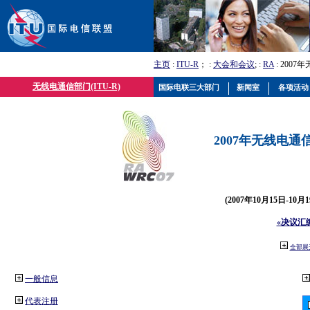
主页
:
ITU-R
； :
大会和会议
; :
RA
: 2007
无线电通信部门(ITU-R)
国际电联三大部门
新闻室
各项活动
2007年无线电通信
(2007年10月15日-10
«决议汇
全部展
一般信息
代表注册