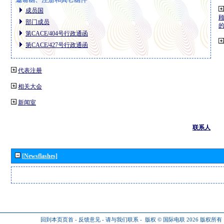
成员国
部门成员
第CACE/404号行政通函
第CACE/427号行政通函
代表注册
相关大会
新闻室
联系人
[Newsflashes]
回到本页页首
-
反馈意见
-
请与我们联系
-
版权 © 国际电联 2026
版权所有