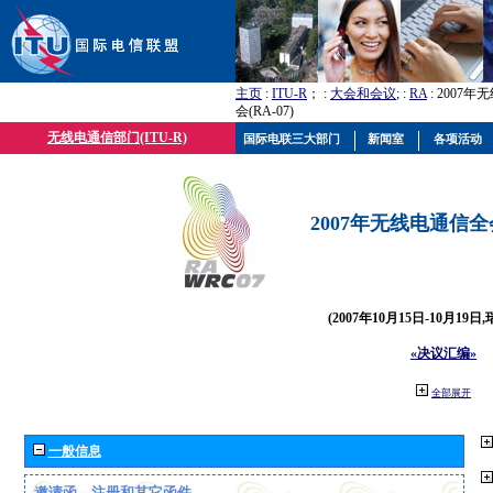
主页
:
ITU-R
； :
大会和会议
; :
RA
: 2007
会(RA-07)
无线电通信部门(ITU-R)
国际电联三大部门
新闻室
各项活动
2007年无线电通信全会(
(2007年10月15日-10月19日
«决议汇编»
全部展开
一般信息
邀请函、注册和其它函件