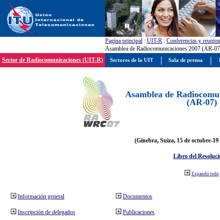
Pagína principal
:
UIT-R
:
Conferencias y reunio
Asamblea de Radiocomunicaciones 2007 (AR-07
Sector de Radiocomunicaciones (UIT-R)
Sectores de la UIT
Sala de prensa
Asamblea de Radiocomun
(AR-07)
(Ginebra, Suiza, 15 de octubre-19
Libro del Resoluci
Expandir todo
Información general
Documentos
Inscripción de delegados
Publicaciones