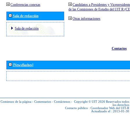
Conferencias conexas
Candidatos a Presidentes y Vicepresident
de las Comisiones de Estudio del UIT R (C
Sala de redacción
Otras informaciones
Sala de redacción
Contactos
[Newsflashes]
Comienzo de la página
-
Comentarios
-
Contáctenos
-
Copyright © UIT 2026
Reservados todos
los derechos
Contacto público :
Coordenador Web del UIT-R
Actualizado el : 2013-01-30