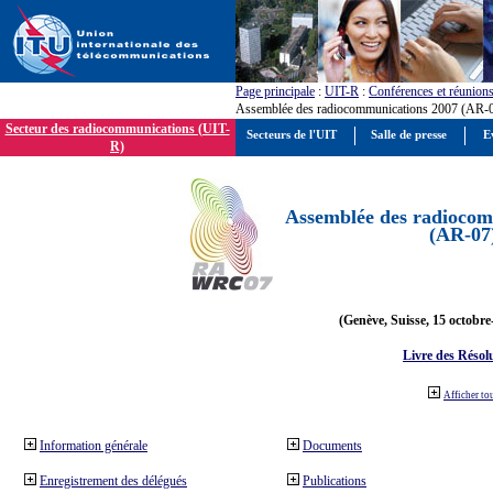
Page principale
:
UIT-R
:
Conférences et réunion
Assemblée des radiocommunications 2007 (AR-
Secteur des radiocommunications (UIT-
Secteurs de l'UIT
Salle de presse
E
R)
Assemblée des radiocom
(AR-07
(Genève, Suisse, 15 octobre
Livre des Résol
Afficher to
Information générale
Documents
Enregistrement des délégués
Publications