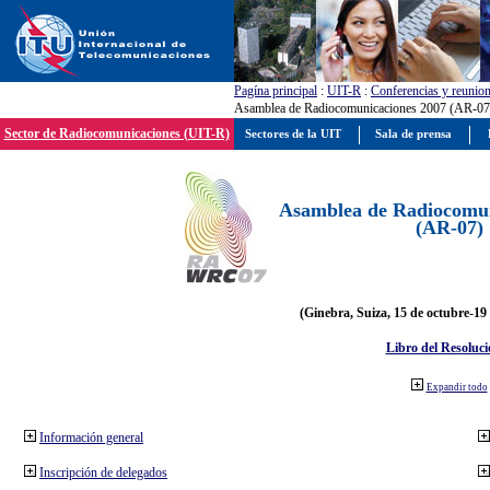
Pagína principal
:
UIT-R
:
Conferencias y reunio
Asamblea de Radiocomunicaciones 2007 (AR-07
Sector de Radiocomunicaciones (UIT-R)
Sectores de la UIT
Sala de prensa
Asamblea de Radiocomun
(AR-07)
(Ginebra, Suiza, 15 de octubre-19
Libro del Resoluci
Expandir todo
Información general
Inscripción de delegados