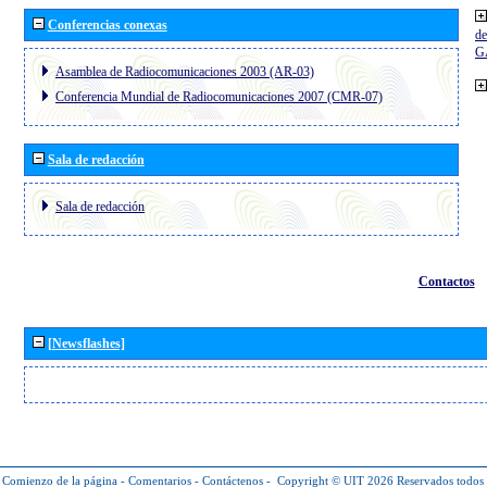
Conferencias conexas
de
G
Asamblea de Radiocomunicaciones 2003 (AR-03)
Conferencia Mundial de Radiocomunicaciones 2007 (CMR-07)
Sala de redacción
Sala de redacción
Contactos
[Newsflashes]
Comienzo de la página
-
Comentarios
-
Contáctenos
-
Copyright © UIT 2026
Reservados todos