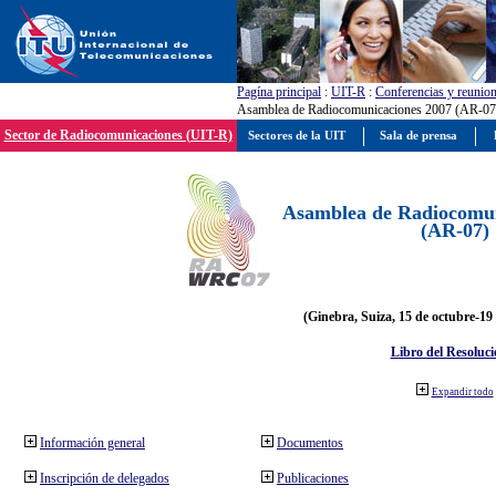
Pagína principal
:
UIT-R
:
Conferencias y reunio
Asamblea de Radiocomunicaciones 2007 (AR-07
Sector de Radiocomunicaciones (UIT-R)
Sectores de la UIT
Sala de prensa
Asamblea de Radiocomun
(AR-07)
(Ginebra, Suiza, 15 de octubre-19
Libro del Resoluci
Expandir todo
Información general
Documentos
Inscripción de delegados
Publicaciones