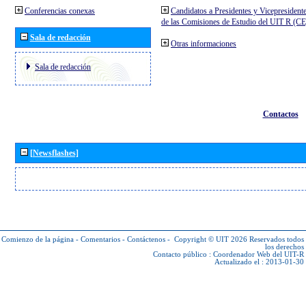
Conferencias conexas
Candidatos a Presidentes y Vicepresident
de las Comisiones de Estudio del UIT R (C
Sala de redacción
Otras informaciones
Sala de redacción
Contactos
[Newsflashes]
Comienzo de la página
-
Comentarios
-
Contáctenos
-
Copyright © UIT 2026
Reservados todos
los derechos
Contacto público :
Coordenador Web del UIT-R
Actualizado el : 2013-01-30