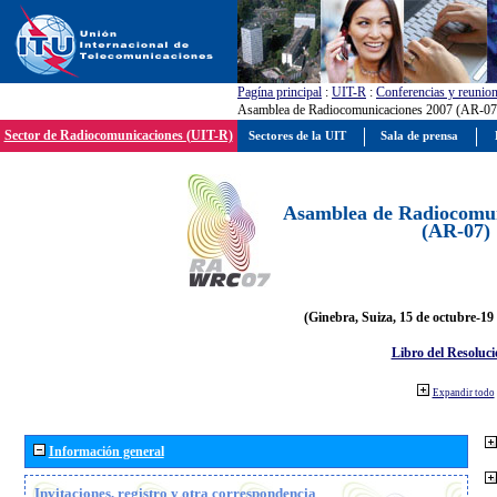
Pagína principal
:
UIT-R
:
Conferencias y reunio
Asamblea de Radiocomunicaciones 2007 (AR-07
Sector de Radiocomunicaciones (UIT-R)
Sectores de la UIT
Sala de prensa
Asamblea de Radiocomun
(AR-07)
(Ginebra, Suiza, 15 de octubre-19
Libro del Resoluci
Expandir todo
Información general
Invitaciones, registro y otra correspondencia