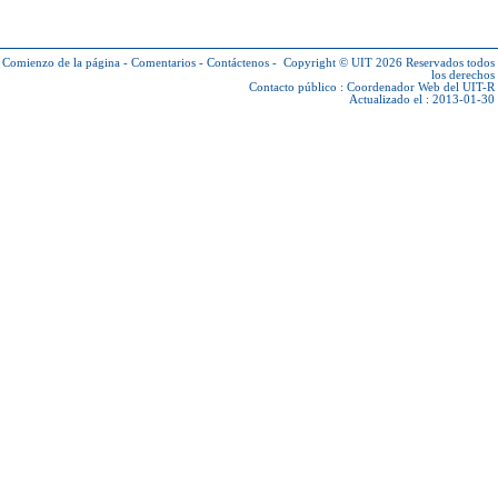
Comienzo de la página
-
Comentarios
-
Contáctenos
-
Copyright © UIT 2026
Reservados todos
los derechos
Contacto público :
Coordenador Web del UIT-R
Actualizado el : 2013-01-30