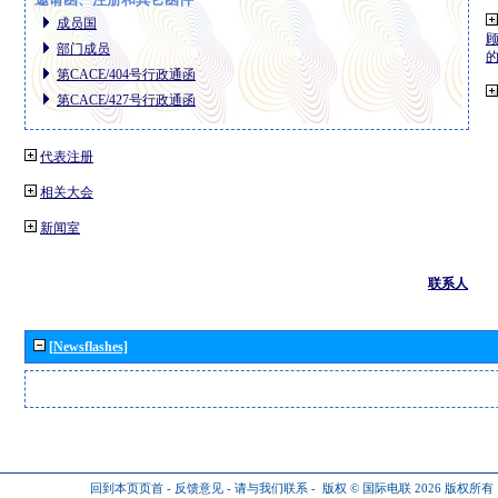
成员国
部门成员
第CACE/404号行政通函
第CACE/427号行政通函
代表注册
相关大会
新闻室
联系人
[Newsflashes]
回到本页页首
-
反馈意见
-
请与我们联系
-
版权 © 国际电联 2026
版权所有