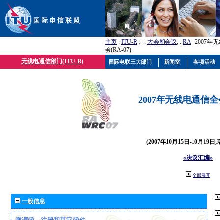
主页
:
ITU-R
； :
大会和会议
; :
RA
: 2007
会(RA-07)
无线电通信部门(ITU-R)
国际电联三大部门
新闻室
各项活动
2007年无线电通信全会(
(2007年10月15日-10月19日
«决议汇编»
全部展开
一般信息
邀请函、注册和其它函件