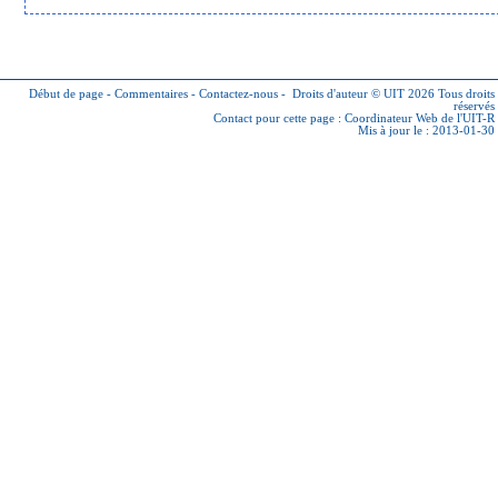
Début de page
-
Commentaires
-
Contactez-nous
-
Droits d'auteur © UIT 2026
Tous droits
réservés
Contact pour cette page :
Coordinateur Web de l'UIT-R
Mis à jour le : 2013-01-30