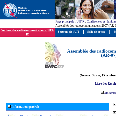
Page principale
:
UIT-R
:
Conférences et réunion
Assemblée des radiocommunications 2007 (AR-
Secteur des radiocommunications (UIT-
Secteurs de l'UIT
Salle de presse
E
R)
Assemblée des radiocom
(AR-07
(Genève, Suisse, 15 octobre
Livre des Résol
Afficher to
Information générale