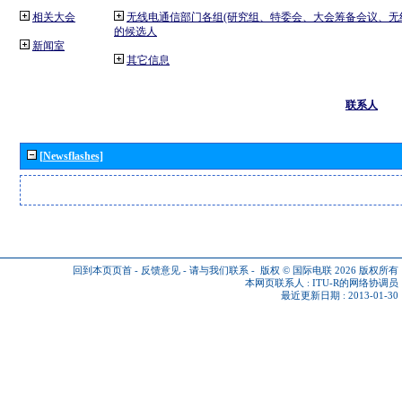
相关大会
无线电通信部门各组(研究组、特委会、大会筹备会议、无
的候选人
新闻室
其它信息
联系人
[Newsflashes]
回到本页页首
-
反馈意见
-
请与我们联系
-
版权 © 国际电联 2026
版权所有
本网页联系人 :
ITU-R的网络协调员
最近更新日期 : 2013-01-30