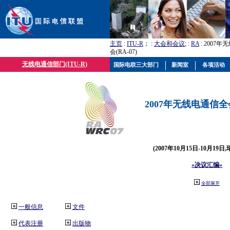
主页
:
ITU-R
； :
大会和会议
; :
RA
: 2007
会(RA-07)
无线电通信部门(ITU-R)
国际电联三大部门
新闻室
各项活动
2007年无线电通信全会(
(2007年10月15日-10月19日
«决议汇编»
全部展开
一般信息
文件
代表注册
出版物