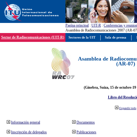
Pagína principal
:
UIT-R
:
Conferencias y reunio
Asamblea de Radiocomunicaciones 2007 (AR-07
Sector de Radiocomunicaciones (UIT-R)
Sectores de la UIT
Sala de prensa
Asamblea de Radiocomun
(AR-07)
(Ginebra, Suiza, 15 de octubre-19
Libro del Resoluci
Expandir todo
Información general
Documentos
Inscripción de delegados
Publicaciones