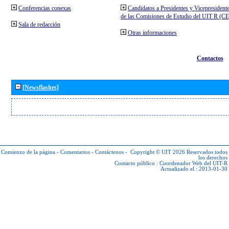
Conferencias conexas
Candidatos a Presidentes y Vicepresident
de las Comisiones de Estudio del UIT R (C
Sala de redacción
Otras informaciones
Contactos
[Newsflashes]
Comienzo de la página
-
Comentarios
-
Contáctenos
-
Copyright © UIT 2026
Reservados todos
los derechos
Contacto público :
Coordenador Web del UIT-R
Actualizado el : 2013-01-30