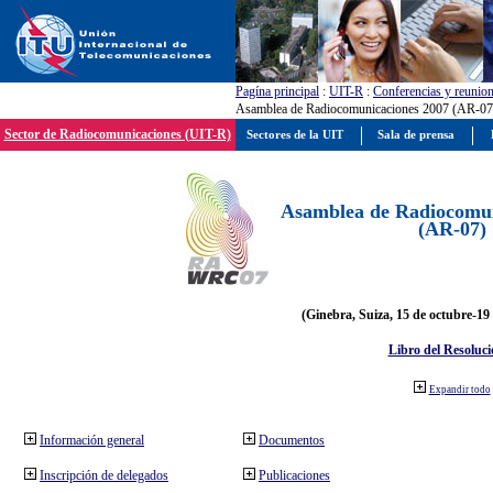
Pagína principal
:
UIT-R
:
Conferencias y reunio
Asamblea de Radiocomunicaciones 2007 (AR-07
Sector de Radiocomunicaciones (UIT-R)
Sectores de la UIT
Sala de prensa
Asamblea de Radiocomun
(AR-07)
(Ginebra, Suiza, 15 de octubre-19
Libro del Resoluci
Expandir todo
Información general
Documentos
Inscripción de delegados
Publicaciones