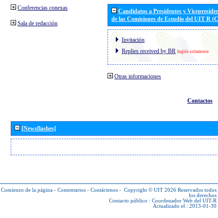
Conferencias conexas
Candidatos a Presidentes y Vicepreside
de las Comisiones de Estudio del UIT R 
Sala de redacción
Invitación
Replies received by BR
Inglés solamente
Otras informaciones
Contactos
[Newsflashes]
Comienzo de la página
-
Comentarios
-
Contáctenos
-
Copyright © UIT 2026
Reservados todos
los derechos
Contacto público :
Coordenador Web del UIT-R
Actualizado el : 2013-01-30