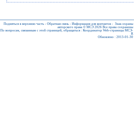
Подняться в верхнюю часть
-
Обратная связь
-
Информация для контактов
-
Знак охраны
авторского права © МСЭ 2026
Все права сохранены
По вопросам, связанным с этой страницей, обращаться :
Координатор Web-страницы МСЭ-
R
Обновлено : 2013-01-30