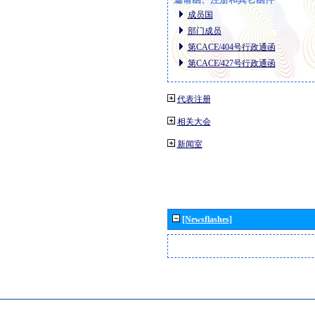
成员国
部门成员
第CACE/404号行政通函
第CACE/427号行政通函
代表注册
相关大会
新闻室
[Newsflashes]