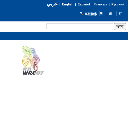
عربي
English
Español
Français
Русский
|
|
|
|
高级搜索