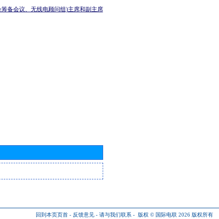
会筹备会议、无线电顾问组)主席和副主席
回到本页页首
-
反馈意见
-
请与我们联系
-
版权 © 国际电联 2026
版权所有