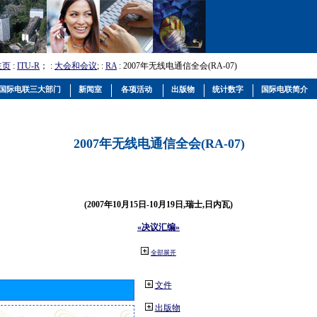
主页
:
ITU-R
； :
大会和会议
; :
RA
: 2007年无线电通信全会(RA-07)
国际电联三大部门
新闻室
各项活动
出版物
统计数字
国际电联简介
2007年无线电通信全会(RA-07)
(2007年10月15日-10月19日,瑞士,日内瓦)
«决议汇编»
全部展开
文件
出版物