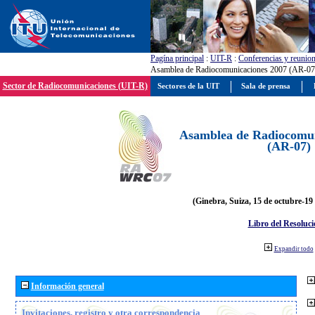
Pagína principal
:
UIT-R
:
Conferencias y reunio
Asamblea de Radiocomunicaciones 2007 (AR-07
Sector de Radiocomunicaciones (UIT-R)
Sectores de la UIT
Sala de prensa
Asamblea de Radiocomun
(AR-07)
(Ginebra, Suiza, 15 de octubre-19
Libro del Resoluci
Expandir todo
Información general
Invitaciones, registro y otra correspondencia