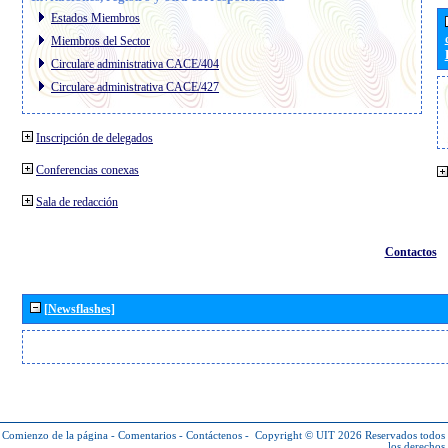
Estados Miembros
Miembros del Sector
Circulare administrativa CACE/404
Circulare administrativa CACE/427
Inscripción de delegados
Conferencias conexas
Sala de redacción
Contactos
[Newsflashes]
Comienzo de la página
-
Comentarios
-
Contáctenos
-
Copyright © UIT 2026
Reservados todos
los derechos