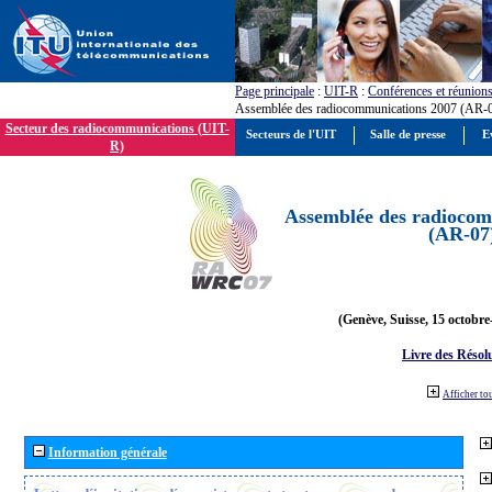
Page principale
:
UIT-R
:
Conférences et réunion
Assemblée des radiocommunications 2007 (AR-
Secteur des radiocommunications (UIT-
Secteurs de l'UIT
Salle de presse
E
R)
Assemblée des radiocom
(AR-07
(Genève, Suisse, 15 octobre
Livre des Résol
Afficher to
Information générale