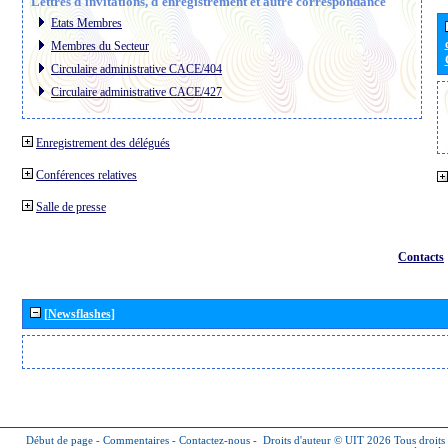
Lettres d´invitations, d´enregistrement et autre correspondance
Etats Membres
Membres du Secteur
Circulaire administrative CACE/404
Circulaire administrative CACE/427
Enregistrement des délégués
Conférences relatives
Salle de presse
Contacts
[Newsflashes]
Début de page
-
Commentaires
-
Contactez-nous
-
Droits d'auteur © UIT 2026
Tous droits