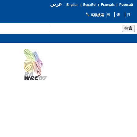
عربي
English
Español
Français
Русский
|
|
|
|
高级搜索