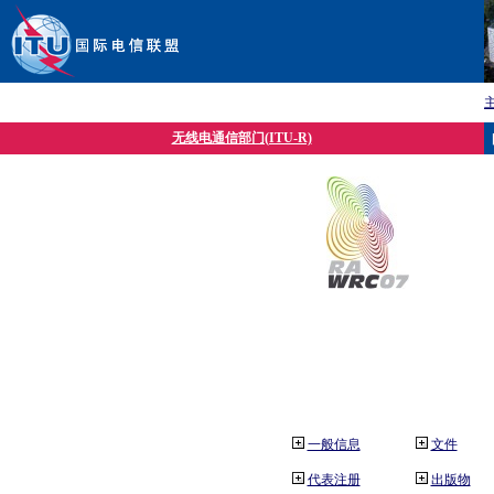
无线电通信部门(ITU-R)
一般信息
文件
代表注册
出版物