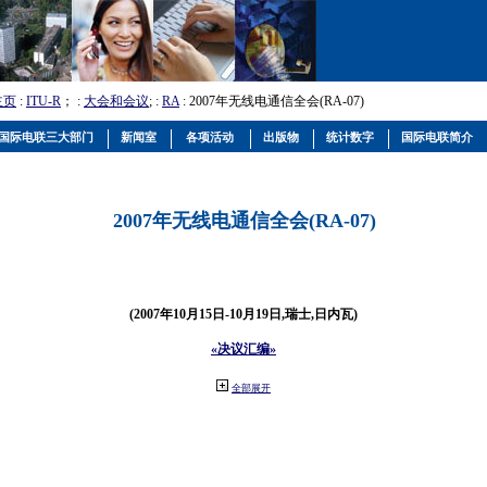
主页
:
ITU-R
； :
大会和会议
; :
RA
: 2007年无线电通信全会(RA-07)
国际电联三大部门
新闻室
各项活动
出版物
统计数字
国际电联简介
2007年无线电通信全会(RA-07)
(2007年10月15日-10月19日,瑞士,日内瓦)
«决议汇编»
全部展开