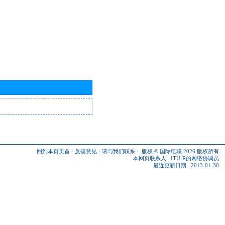
回到本页页首
-
反馈意见
-
请与我们联系
-
版权 © 国际电联 2026
版权所有
本网页联系人 :
ITU-R的网络协调员
最近更新日期 : 2013-01-30