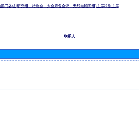
信部门各组(研究组、特委会、大会筹备会议、无线电顾问组)主席和副主席
联系人