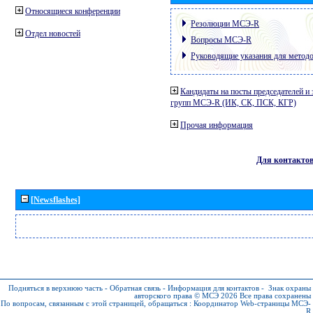
Относящиеся конференции
Резолюции МСЭ-R
Отдел новостей
Вопросы МСЭ-R
Руководящие указания для метод
Кандидаты на посты председателей и 
групп МСЭ-R (ИК, СК, ПСК, КГР)
Прочая информация
Для контакто
[Newsflashes]
Подняться в верхнюю часть
-
Обратная связь
-
Информация для контактов
-
Знак охраны
авторского права © МСЭ 2026
Все права сохранены
По вопросам, связанным с этой страницей, обращаться :
Координатор Web-страницы МСЭ-
R