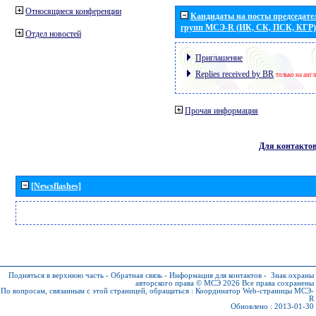
Относящиеся конференции
Кандидаты на посты председател
групп МСЭ-R (ИК, СК, ПСК, КГР)
Отдел новостей
Приглашение
Replies received by BR
только на анг
Прочая информация
Для контакто
[Newsflashes]
Подняться в верхнюю часть
-
Обратная связь
-
Информация для контактов
-
Знак охраны
авторского права © МСЭ 2026
Все права сохранены
По вопросам, связанным с этой страницей, обращаться :
Координатор Web-страницы МСЭ-
R
Обновлено : 2013-01-30