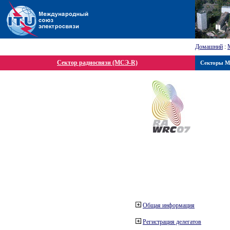
Домашний
:
Сектор радиосвязи (МСЭ-R)
Секторы 
Общая информация
Регистрация делегатов