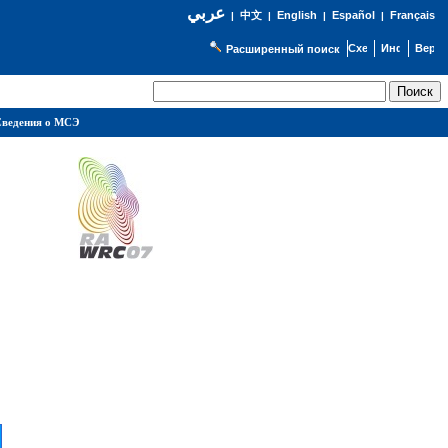
عربي
English
Español
Français
|
中文
|
|
|
Расширенный поиск
ведения о МСЭ