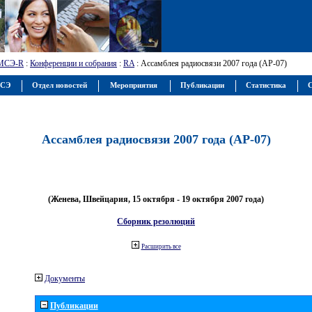
МСЭ-R
:
Конференции и собрания
:
RA
: Ассамблея радиосвязи 2007 года (АР-07)
МСЭ
Отдел новостей
Мероприятия
Публикации
Статистика
С
Ассамблея радиосвязи 2007 года (АР-07)
(Женева, Швейцария, 15 октября - 19 октября 2007 года)
Сборник резолюций
Расширить все
Документы
Публикации