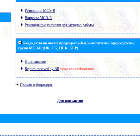
Резолюции МСЭ-R
Вопросы МСЭ-R
Руководящие указания для методов работы
Кандидаты на посты председателей и заместителей председателей
групп МСЭ-R (ИК, СК, ПСК, КГР)
Приглашение
Replies received by BR
только на английском языке
Прочая информация
Для контактов