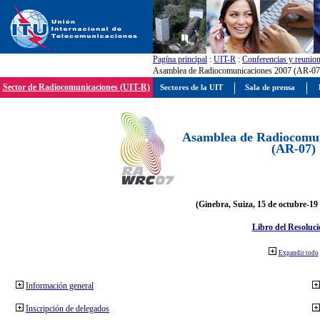
Pagína principal
:
UIT-R
:
Conferencias y reunio
Asamblea de Radiocomunicaciones 2007 (AR-07
Sector de Radiocomunicaciones (UIT-R)
Sectores de la UIT
Sala de prensa
Asamblea de Radiocomun
(AR-07)
(Ginebra, Suiza, 15 de octubre-19
Libro del Resoluci
Expandir todo
Información general
Inscripción de delegados