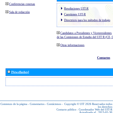
Conferencias conexas
Resoluciones UIT-R
Sala de redacción
Cuestiones UIT-R
Directrices para los métodos de trabajo
Candidatos a Presidentes y Vicepresidentes
de las Comisiones de Estudio del UIT R (CE,
Otras informaciones
Contactos
[Newsflashes]
Comienzo de la página
-
Comentarios
-
Contáctenos
-
Copyright © UIT 2026
Reservados todos
los derechos
Contacto público :
Coordenador Web del UIT-R
Actualizado el : 2013-01-30