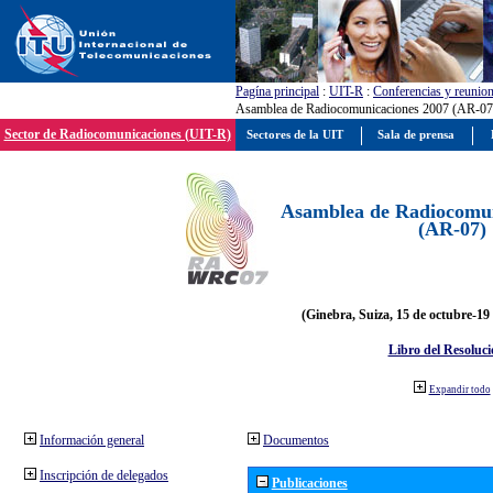
Pagína principal
:
UIT-R
:
Conferencias y reunio
Asamblea de Radiocomunicaciones 2007 (AR-07
Sector de Radiocomunicaciones (UIT-R)
Sectores de la UIT
Sala de prensa
Asamblea de Radiocomun
(AR-07)
(Ginebra, Suiza, 15 de octubre-19
Libro del Resoluci
Expandir todo
Información general
Documentos
Inscripción de delegados
Publicaciones