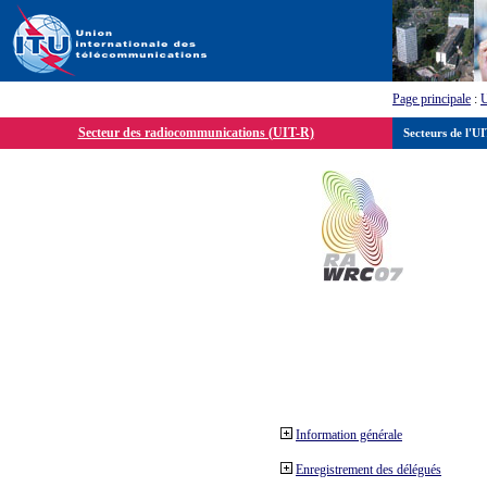
Page principale
:
Secteur des radiocommunications (UIT-R)
Secteurs de l'U
Information générale
Enregistrement des délégués