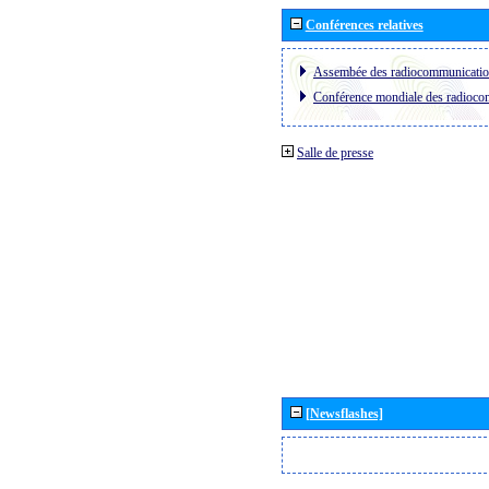
Conférences relatives
Assembée des radiocommunicati
Conférence mondiale des radioc
Salle de presse
[Newsflashes]