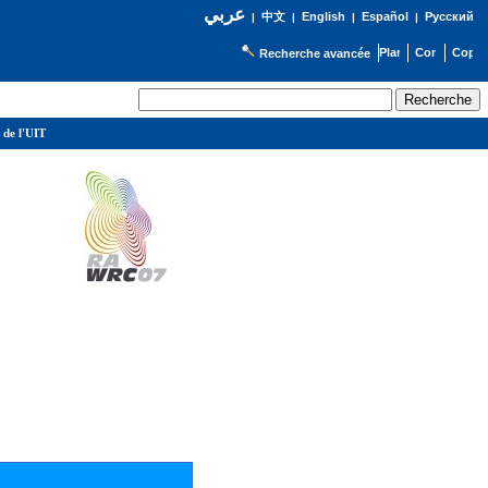
عربي
English
Español
Русский
|
中文
|
|
|
Recherche avancée
 de l'UIT