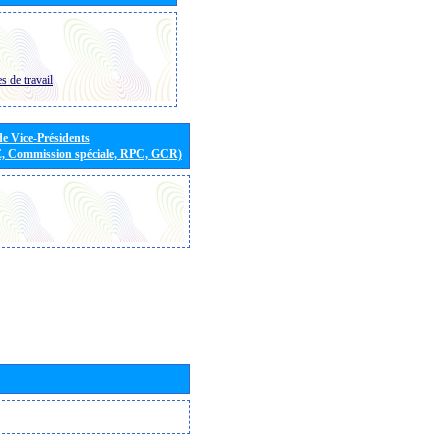
s de travail
de Vice-Présidents
E, Commission spéciale, RPC, GCR)