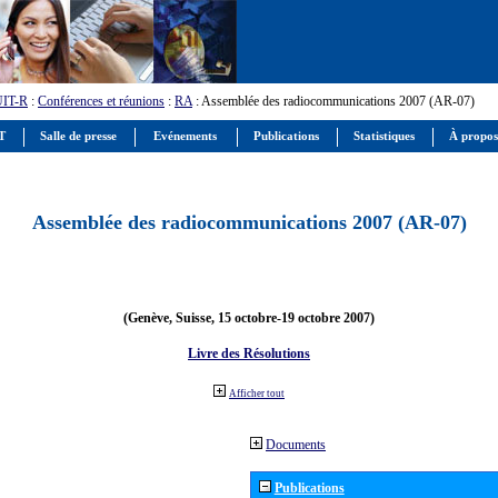
UIT-R
:
Conférences et réunions
:
RA
: Assemblée des radiocommunications 2007 (AR-07)
IT
Salle de presse
Evénements
Publications
Statistiques
À propos
Assemblée des radiocommunications 2007 (AR-07)
(Genève, Suisse, 15 octobre-19 octobre 2007)
Livre des Résolutions
Afficher tout
Documents
Publications