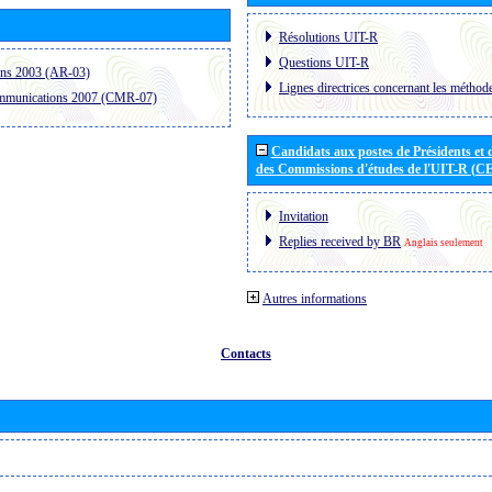
Résolutions UIT-R
Questions UIT-R
ons 2003 (AR-03)
Lignes directrices concernant les méthode
ommunications 2007 (CMR-07)
Candidats aux postes de Présidents et 
des Commissions d'études de l'UIT-R (C
Invitation
Replies received by BR
Anglais seulement
Autres informations
Contacts