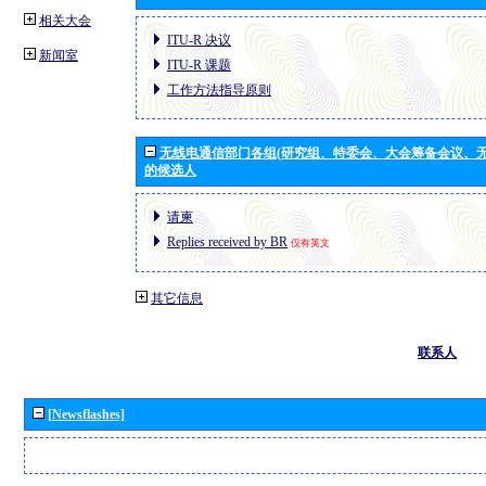
相关大会
ITU-R 决议
新闻室
ITU-R 课题
工作方法指导原则
无线电通信部门各组(研究组、特委会、大会筹备会议、无
的候选人
请柬
Replies received by BR
仅有英文
其它信息
联系人
[Newsflashes]