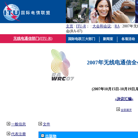
主页
:
ITU-R
； :
大会和会议
; :
RA
: 2007
会(RA-07)
无线电通信部门(ITU-R)
国际电联三大部门
新闻室
各项活动
2007年无线电通信全会(
(2007年10月15日-10月19日
«决议汇编»
全部展开
一般信息
文件
代表注册
出版物