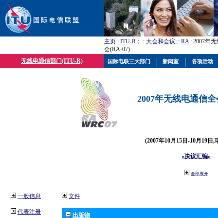
主页
:
ITU-R
； :
大会和会议
; :
RA
: 2007
会(RA-07)
无线电通信部门(ITU-R)
国际电联三大部门
新闻室
各项活动
2007年无线电通信全会(
(2007年10月15日-10月19日
«决议汇编»
全部展开
一般信息
文件
代表注册
出版物