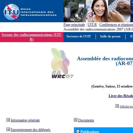
Page principale
:
UIT-R
:
Conférences et réunion
Assemblée des radiocommunications 2007 (AR-
Secteur des radiocommunications (UIT-
Secteurs de l'UIT
Salle de presse
E
R)
Assemblée des radiocom
(AR-07
(Genève, Suisse, 15 octobre
Livre des Résol
Afficher to
Information générale
Documents
Enregistrement des délégués
Publications