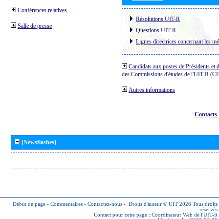
Conférences relatives
Résolutions UIT-R
Salle de presse
Questions UIT-R
Lignes directrices concernant les mé
Candidats aux postes de Présidents et 
des Commissions d'études de l'UIT-R (C
Autres informations
Contacts
[Newsflashes]
Début de page
-
Commentaires
-
Contactez-nous
-
Droits d'auteur © UIT 2026
Tous droits
réservés
Contact pour cette page :
Coordinateur Web de l'UIT-R