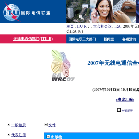
主页
:
ITU-R
； :
大会和会议
; :
RA
: 2007
会(RA-07)
无线电通信部门(ITU-R)
国际电联三大部门
新闻室
各项活动
2007年无线电通信全会(
(2007年10月15日-10月19日
«决议汇编»
全部展开
一般信息
文件
代表注册
出版物