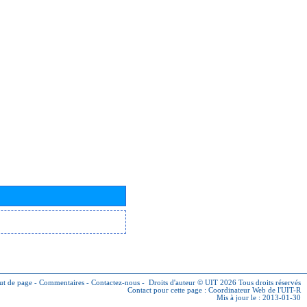
ut de page
-
Commentaires
-
Contactez-nous
-
Droits d'auteur © UIT 2026
Tous droits réservés
Contact pour cette page :
Coordinateur Web de l'UIT-R
Mis à jour le : 2013-01-30