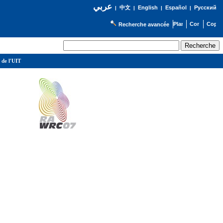
عربي
English
Español
Русский
|
中文
|
|
|
Recherche avancée
 de l'UIT