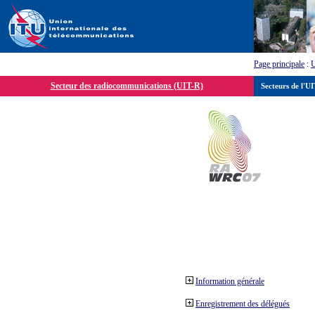
Page principale
:
Secteur des radiocommunications (UIT-R)
Secteurs de l'U
Information générale
Enregistrement des délégués