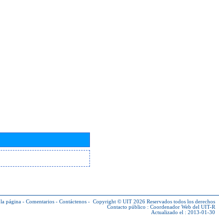
la página
-
Comentarios
-
Contáctenos
-
Copyright © UIT 2026
Reservados todos los derechos
Contacto público :
Coordenador Web del UIT-R
Actualizado el : 2013-01-30