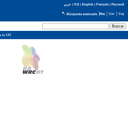
English
Français
Русский
عربي
|
中文
|
|
|
Búsqueda avanzada
e la UIT