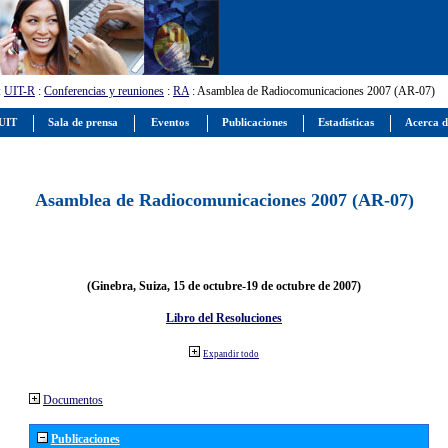
:
UIT-R
:
Conferencias y reuniones
:
RA
: Asamblea de Radiocomunicaciones 2007 (AR-07)
 UIT
Sala de prensa
Eventos
Publicaciones
Estadísticas
Acerca d
Asamblea de Radiocomunicaciones 2007 (AR-07)
(Ginebra, Suiza, 15 de octubre-19 de octubre de 2007)
Libro del Resoluciones
Expandir todo
Documentos
Publicaciones