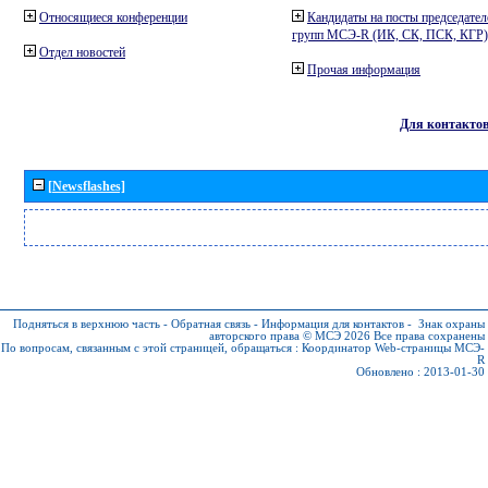
Относящиеся конференции
Кандидаты на посты председател
групп МСЭ-R (ИК, СК, ПСК, КГР)
Отдел новостей
Прочая информация
Для контакто
[Newsflashes]
Подняться в верхнюю часть
-
Обратная связь
-
Информация для контактов
-
Знак охраны
авторского права © МСЭ 2026
Все права сохранены
По вопросам, связанным с этой страницей, обращаться :
Координатор Web-страницы МСЭ-
R
Обновлено : 2013-01-30