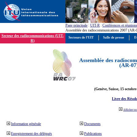
Page principale
:
UIT-R
:
Conférences et réunion
Assemblée des radiocommunications 2007 (AR-
Secteur des radiocommunications (UIT-
Secteurs de l'UIT
Salle de presse
E
R)
Assemblée des radiocom
(AR-07
(Genève, Suisse, 15 octobre
Livre des Résol
Afficher to
Information générale
Documents
Enregistrement des délégués
Publications