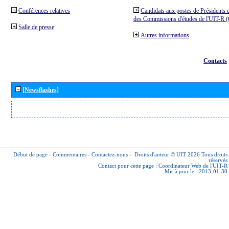
Conférences relatives
Candidats aux postes de Présidents e
des Commissions d'études de l'UIT-R
Salle de presse
Autres informations
Contacts
[Newsflashes]
Début de page
-
Commentaires
-
Contactez-nous
-
Droits d'auteur © UIT 2026
Tous droits
réservés
Contact pour cette page :
Coordinateur Web de l'UIT-R
Mis à jour le : 2013-01-30