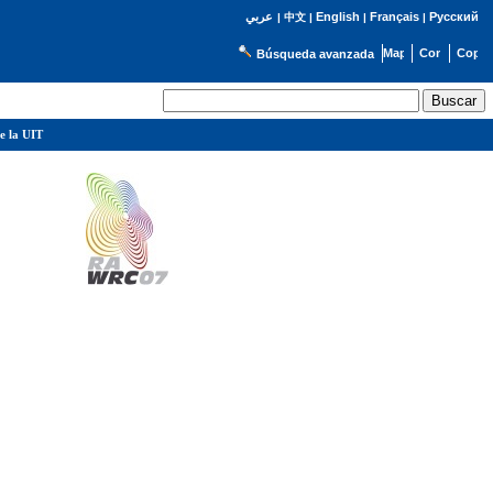
English
Français
Русский
عربي
|
中文
|
|
|
Búsqueda avanzada
e la UIT