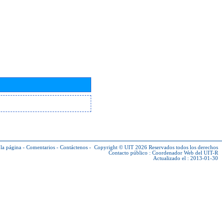
la página
-
Comentarios
-
Contáctenos
-
Copyright © UIT 2026
Reservados todos los derechos
Contacto público :
Coordenador Web del UIT-R
Actualizado el : 2013-01-30