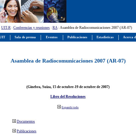
:
UIT-R
:
Conferencias y reuniones
:
RA
: Asamblea de Radiocomunicaciones 2007 (AR-07)
 UIT
Sala de prensa
Eventos
Publicaciones
Estadísticas
Acerca d
Asamblea de Radiocomunicaciones 2007 (AR-07)
(Ginebra, Suiza, 15 de octubre-19 de octubre de 2007)
Libro del Resoluciones
Expandir todo
Documentos
Publicaciones