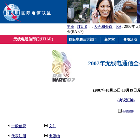
主页
:
ITU-R
； :
大会和会议
; :
RA
: 2007
会(RA-07)
无线电通信部门(ITU-R)
国际电联三大部门
新闻室
各项活动
2007年无线电通信全会(
(2007年10月15日-10月19日
«决议汇编»
全部展开
一般信息
文件
代表注册
出版物