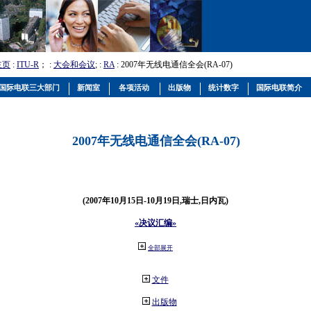
主页
:
ITU-R
； :
大会和会议
; :
RA
: 2007年无线电通信全会(RA-07)
国际电联三大部门
新闻室
各项活动
出版物
统计数字
国际电联简介
2007年无线电通信全会(RA-07)
(2007年10月15日-10月19日,瑞士,日内瓦)
«决议汇编»
全部展开
文件
出版物