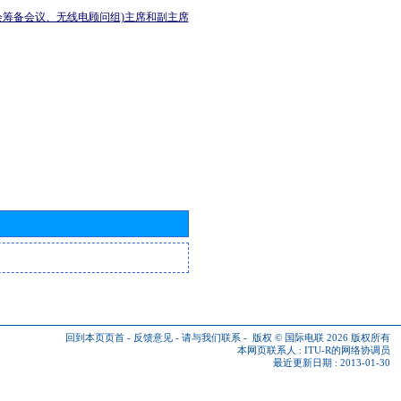
会筹备会议、无线电顾问组)主席和副主席
回到本页页首
-
反馈意见
-
请与我们联系
-
版权 © 国际电联 2026
版权所有
本网页联系人 :
ITU-R的网络协调员
最近更新日期 : 2013-01-30