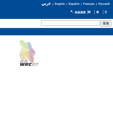
عربي
English
Español
Français
Русский
|
|
|
|
高级搜索