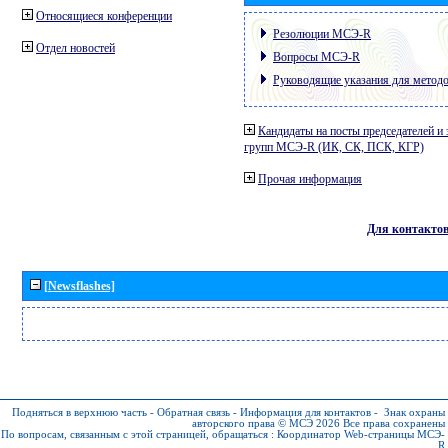
Относящиеся конференции
Резолюции МСЭ-R
Отдел новостей
Вопросы МСЭ-R
Руководящие указания для метод
Кандидаты на посты председателей и 
групп МСЭ-R (ИК, СК, ПСК, КГР)
Прочая информация
Для контакто
[Newsflashes]
Подняться в верхнюю часть
-
Обратная связь
-
Информация для контактов
-
Знак охраны
авторского права © МСЭ 2026
Все права сохранены
По вопросам, связанным с этой страницей, обращаться :
Координатор Web-страницы МСЭ-
R