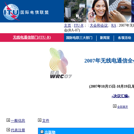
主页
:
ITU-R
； :
大会和会议
; :
RA
: 2007
会(RA-07)
无线电通信部门(ITU-R)
国际电联三大部门
新闻室
各项活动
2007年无线电通信全会(
(2007年10月15日-10月19日
«决议汇编»
全部展开
一般信息
文件
代表注册
出版物