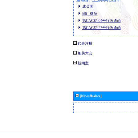
成员国
部门成员
第CACE/404号行政通函
第CACE/427号行政通函
代表注册
相关大会
新闻室
[Newsflashes]