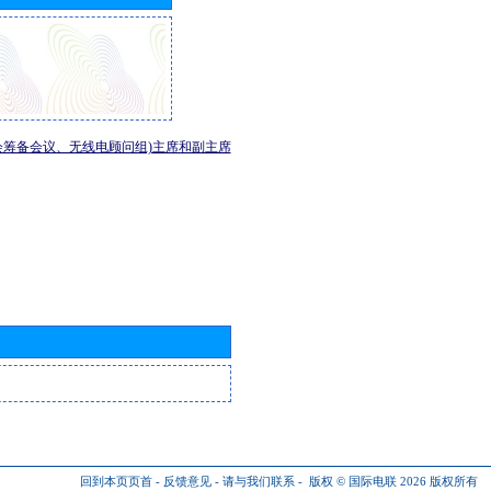
会筹备会议、无线电顾问组)主席和副主席
回到本页页首
-
反馈意见
-
请与我们联系
-
版权 © 国际电联 2026
版权所有