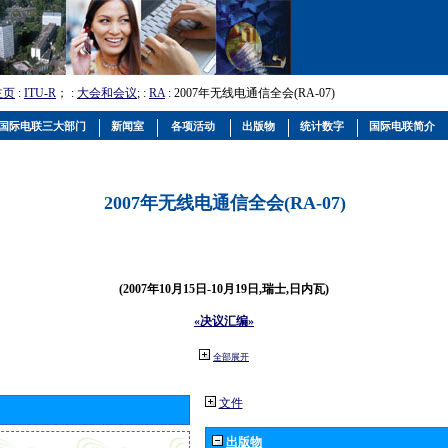
主页
:
ITU-R
； :
大会和会议
; :
RA
: 2007年无线电通信全会(RA-07)
国际电联三大部门
新闻室
各项活动
出版物
统计数字
国际电联简介
2007年无线电通信全会(RA-07)
(2007年10月15日-10月19日,瑞士,日内瓦)
«决议汇编»
全部展开
文件
出版物