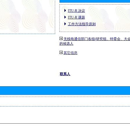
ITU-R 决议
ITU-R 课题
工作方法指导原则
无线电通信部门各组(研究组、特委会、大
的候选人
其它信息
联系人