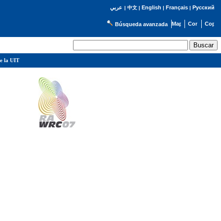
English
Français
Русский
عربي
|
中文
|
|
|
Búsqueda avanzada
e la UIT