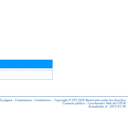
la página
-
Comentarios
-
Contáctenos
-
Copyright © UIT 2026
Reservados todos los derechos
Contacto público :
Coordenador Web del UIT-R
Actualizado el : 2013-01-30