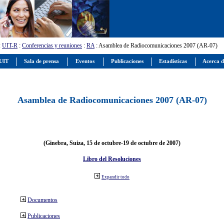
:
UIT-R
:
Conferencias y reuniones
:
RA
: Asamblea de Radiocomunicaciones 2007 (AR-07)
 UIT
Sala de prensa
Eventos
Publicaciones
Estadísticas
Acerca d
Asamblea de Radiocomunicaciones 2007 (AR-07)
(Ginebra, Suiza, 15 de octubre-19 de octubre de 2007)
Libro del Resoluciones
Expandir todo
Documentos
Publicaciones