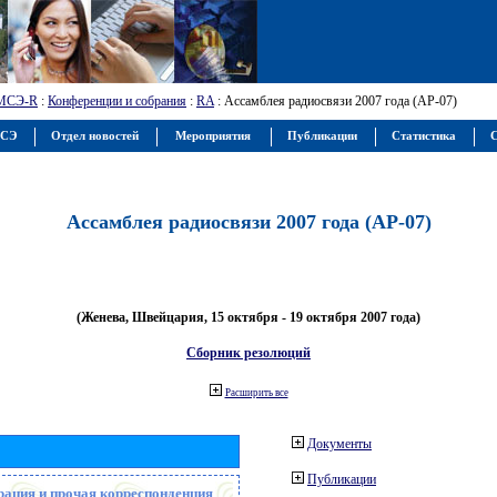
МСЭ-R
:
Конференции и собрания
:
RA
: Ассамблея радиосвязи 2007 года (АР-07)
МСЭ
Отдел новостей
Мероприятия
Публикации
Статистика
С
Ассамблея радиосвязи 2007 года (АР-07)
(Женева, Швейцария, 15 октября - 19 октября 2007 года)
Сборник резолюций
Расширить все
Документы
Публикации
рация и прочая корреспонденция