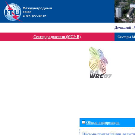
Домашний
:
Сектор радиосвязи (МСЭ-R)
Секторы 
Общая информация
Письма-приглашения, регист