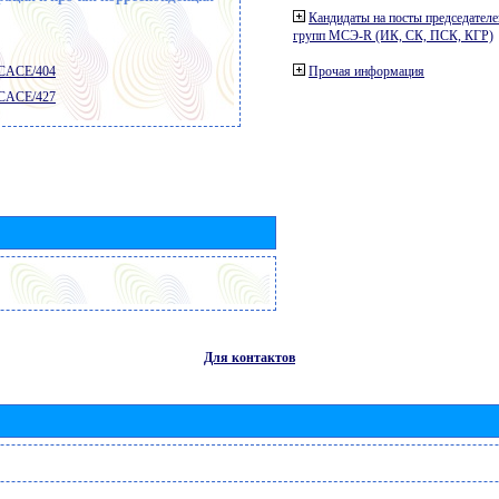
Кандидаты на посты председателе
групп МСЭ-R (ИК, СК, ПСК, КГР)
 CACE/404
Прочая информация
 CACE/427
Для контактов