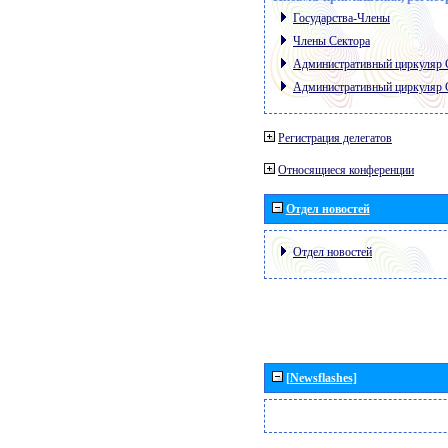
Государства-Члены
Члены Сектора
Административный циркуляр
Административный циркуляр
Регистрация делегатов
Относящиеся конференции
Отдел новостей
Отдел новостей
[Newsflashes]