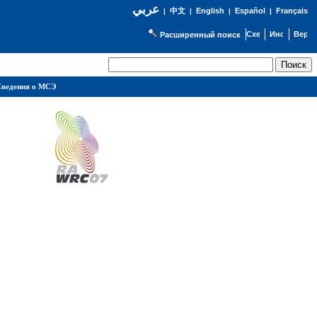
عربي
English
Español
Français
|
中文
|
|
|
Расширенный поиск
ведения о МСЭ