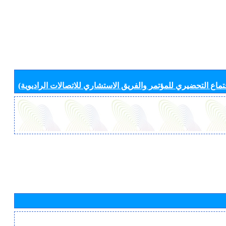
جتماع التحضيري للمؤتمر والفريق الاستشاري للاتصالات الراديوية)