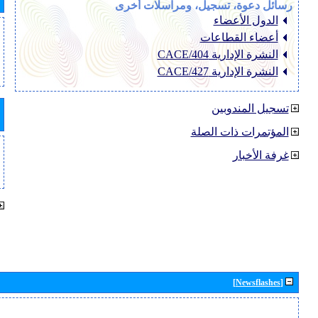
رسائل دعوة، تسجيل، ومراسلات أخرى
الدول الأعضاء
أعضاء القطاعات
النشرة الإدارية CACE/404
النشرة الإدارية CACE/427
تسجيل المندوبين
المؤتمرات ذات الصلة
غرفة الأخبار
[Newsflashes]