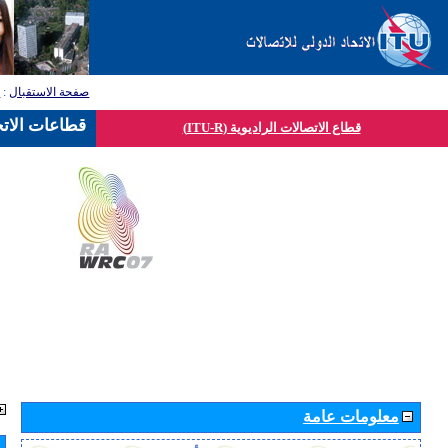
صفحة الاستقبال
:
ق
قطاعات الاتح
قطاع الاتصالات الراديوية (ITU-R)
معلومات عامة