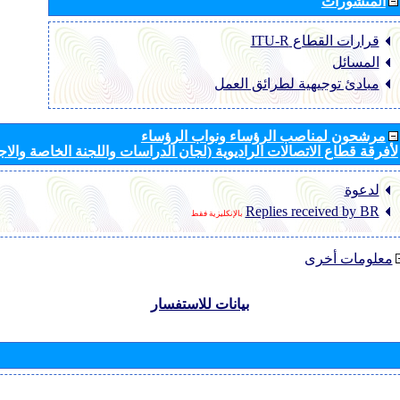
المنشورات
قرارات القطاع ‏ITU-R
المسائل
مبادئ توجيهية لطرائق العمل
مرشحون لمناصب الرؤساء ونواب الرؤساء
لأفرقة قطاع الاتصالات الراديوية (لجان الدراسات واللجنة الخاصة والا
لدعوة
Replies received by BR
بالإنكليزية فقط
معلومات أخرى
بيانات للاستفسار