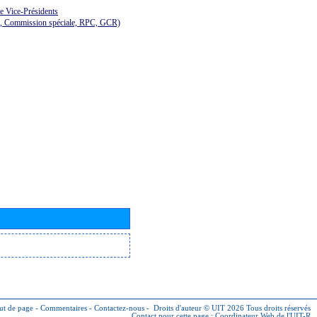
de Vice-Présidents
E, Commission spéciale, RPC, GCR)
ut de page
-
Commentaires
-
Contactez-nous
-
Droits d'auteur © UIT 2026
Tous droits réservés
Contact pour cette page :
Coordinateur Web de l'UIT-R