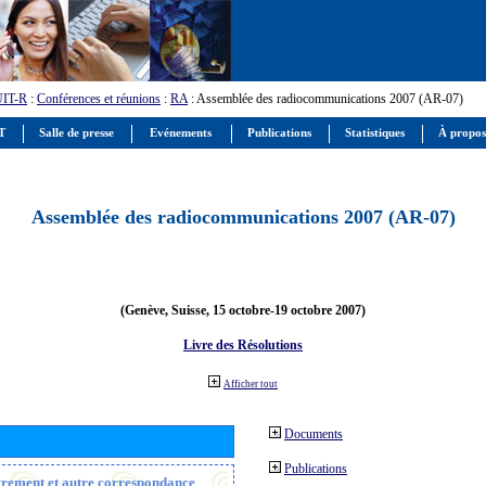
UIT-R
:
Conférences et réunions
:
RA
: Assemblée des radiocommunications 2007 (AR-07)
IT
Salle de presse
Evénements
Publications
Statistiques
À propos
Assemblée des radiocommunications 2007 (AR-07)
(Genève, Suisse, 15 octobre-19 octobre 2007)
Livre des Résolutions
Afficher tout
Documents
Publications
strement et autre correspondance