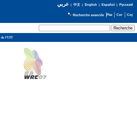
عربي
English
Español
Русский
|
中文
|
|
|
Recherche avancée
 de l'UIT