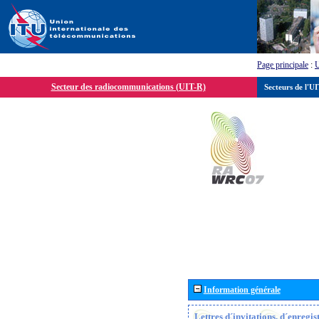
Page principale
:
Secteur des radiocommunications (UIT-R)
Secteurs de l'U
Information générale
Lettres d´invitations, d´enregi