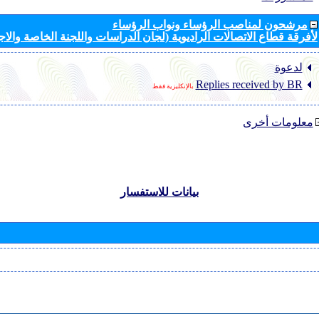
مرشحون لمناصب الرؤساء ونواب الرؤساء
لأفرقة قطاع الاتصالات الراديوية (لجان الدراسات واللجنة الخاصة والا
لدعوة
Replies received by BR
بالإنكليزية فقط
معلومات أخرى
بيانات للاستفسار