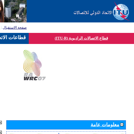
صفحة الاستقبال
:
ق
قطاعات الاتح
قطاع الاتصالات الراديوية (ITU-R)
معلومات عامة