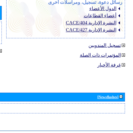
رسائل دعوة، تسجيل، ومراسلات أخرى
الدول الأعضاء
أعضاء القطاعات
النشرة الإدارية CACE/404
النشرة الإدارية CACE/427
تسجيل المندوبين
المؤتمرات ذات الصلة
غرفة الأخبار
[Newsflashes]