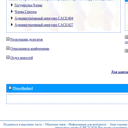
Государства-Члены
Члены Сектора
Административный циркуляр CACE/404
Административный циркуляр CACE/427
Регистрация делегатов
г
Относящиеся конференции
Отдел новостей
Для конта
[Newsflashes]
Подняться в верхнюю часть
-
Обратная связь
-
Информация для контактов
-
Знак охраны
авторского права © МСЭ 2026
Все права сохранены