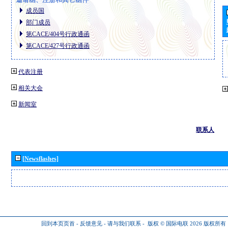
成员国
部门成员
第CACE/404号行政通函
第CACE/427号行政通函
代表注册
相关大会
新闻室
联系人
[Newsflashes]
回到本页页首
-
反馈意见
-
请与我们联系
-
版权 © 国际电联 2026
版权所有