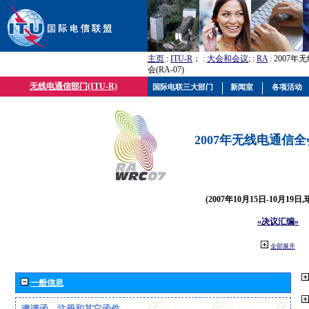
主页
:
ITU-R
； :
大会和会议
; :
RA
: 2007
会(RA-07)
无线电通信部门(ITU-R)
国际电联三大部门
新闻室
各项活动
2007年无线电通信全会(
(2007年10月15日-10月19日
«决议汇编»
全部展开
一般信息
邀请函、注册和其它函件