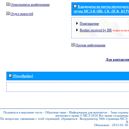
Относящиеся конференции
Кандидаты на посты председател
групп МСЭ-R (ИК, СК, ПСК, КГР)
Отдел новостей
Приглашение
Replies received by BR
только на анг
Прочая информация
Для контакто
[Newsflashes]
Подняться в верхнюю часть
-
Обратная связь
-
Информация для контактов
-
Знак охраны
авторского права © МСЭ 2026
Все права сохранены
По вопросам, связанным с этой страницей, обращаться :
Координатор Web-страницы МСЭ-
R
Обновлено : 2013-01-30