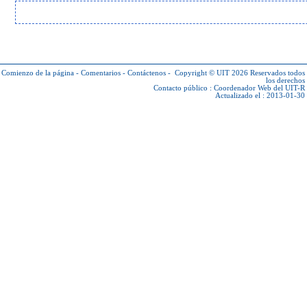
Comienzo de la página
-
Comentarios
-
Contáctenos
-
Copyright © UIT 2026
Reservados todos
los derechos
Contacto público :
Coordenador Web del UIT-R
Actualizado el : 2013-01-30