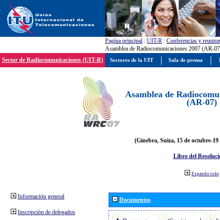
Pagína principal
:
UIT-R
:
Conferencias y reunio
Asamblea de Radiocomunicaciones 2007 (AR-07
Sector de Radiocomunicaciones (UIT-R)
Sectores de la UIT
Sala de prensa
Asamblea de Radiocomun
(AR-07)
(Ginebra, Suiza, 15 de octubre-19
Libro del Resoluci
Expandir todo
Información general
Documentos
Inscripción de delegados