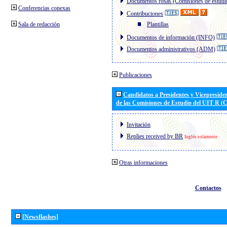
Documentos rosas (Comisiones de estudi
Conferencias conexas
Contribuciones
Sala de redacción
Plantillas
Documentos de información (INFO)
Documentos administrativos (ADM)
Publicaciones
Candidatos a Presidentes y Vicepreside
de las Comisiones de Estudio del UIT R 
Invitación
Replies received by BR
Inglés solamente
Otras informaciones
Contactos
[Newsflashes]