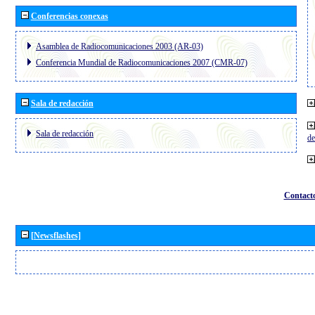
Conferencias conexas
Asamblea de Radiocomunicaciones 2003 (AR-03)
Conferencia Mundial de Radiocomunicaciones 2007 (CMR-07)
Sala de redacción
Sala de redacción
de
Contact
[Newsflashes]