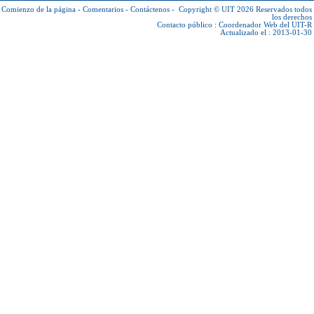
Comienzo de la página
-
Comentarios
-
Contáctenos
-
Copyright © UIT 2026
Reservados todos
los derechos
Contacto público :
Coordenador Web del UIT-R
Actualizado el : 2013-01-30